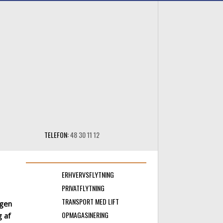
​TELEFON:
48 30 11 12
ERHVERVSFLYTNING​
PRIVATFLYTNING​
TRANSPORT MED LIFT​
ngen
OPMAGASINERING​
g af