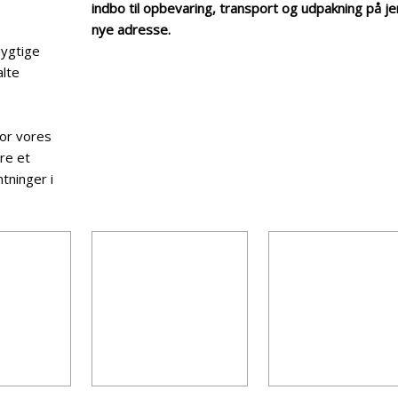
indbo til opbevaring, transport og udpakning på j
nye adresse.
dygtige
alte
for vores
re et
tninger i